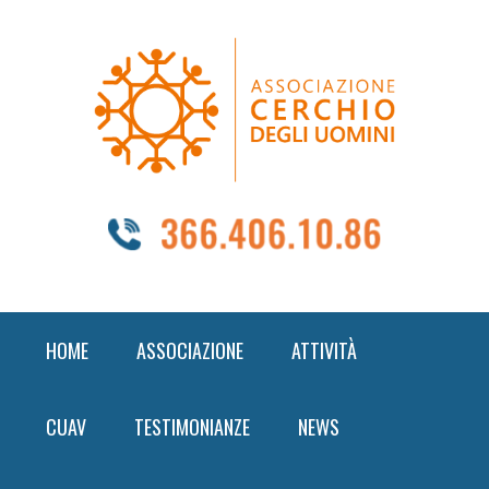
Skip
Skip
Skip
to
to
to
primary
content
footer
navigation
HOME
ASSOCIAZIONE
ATTIVITÀ
CUAV
TESTIMONIANZE
NEWS