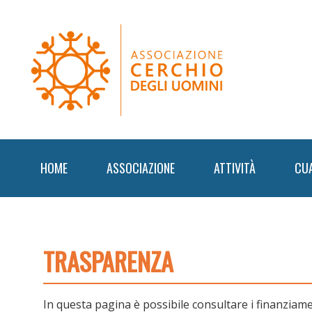
Skip
Skip
Skip
to
to
to
primary
content
footer
navigation
HOME
ASSOCIAZIONE
ATTIVITÀ
CU
TRASPARENZA
In questa pagina è possibile consultare i finanziamen