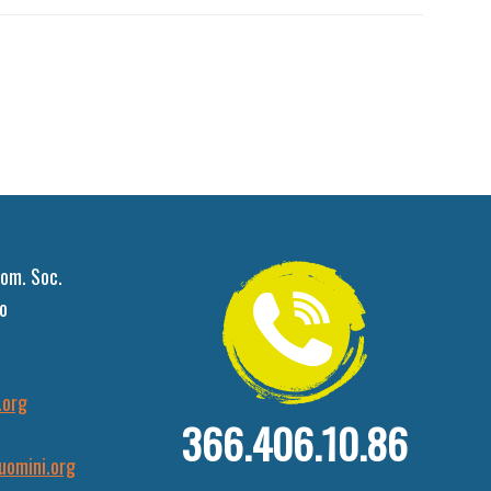
om. Soc.
o
.org
366.406.10.86
uomini.org