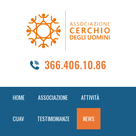
Skip
Skip
Skip
to
to
to
primary
content
footer
navigation
HOME
ASSOCIAZIONE
ATTIVITÀ
CUAV
TESTIMONIANZE
NEWS