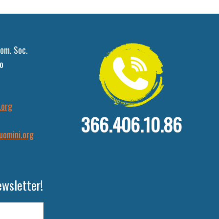
om. Soc.
o
.org
366.406.10.86
uomini.org
ewsletter!