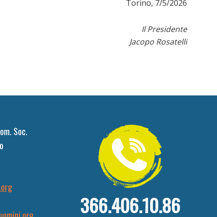
Torino, 7/5/2026
Il Presidente
Jacopo Rosatelli
om. Soc.
o
.org
366.406.10.86
uomini.org