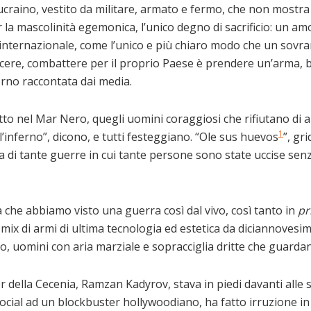
 ucraino, vestito da militare, armato e fermo, che non mostra
la mascolinità egemonica, l’unico degno di sacrificio: un 
ello internazionale, come l’unico e più chiaro modo che un so
ere, combattere per il proprio Paese è prendere un’arma, bac
orno raccontata dai media.
o nel Mar Nero, quegli uomini coraggiosi che rifiutano di arr
1
’inferno”, dicono, e tutti festeggiano. “Ole sus huevos
”, gr
rica di tante guerre in cui tante persone sono state uccise se
 che abbiamo visto una guerra così dal vivo, così tanto in
pr
x di armi di ultima tecnologia ed estetica da diciannovesim
o, uomini con aria marziale e sopracciglia dritte che guardan
r della Cecenia, Ramzan Kadyrov, stava in piedi davanti alle 
ial ad un blockbuster hollywoodiano, ha fatto irruzione in qu