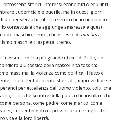
 retroscena storici, interessi economici o equilibri
brare superficiale e puerile, ma in questi giorni
 di un pensiero che ritorna senza che io nemmeno
glio concettuale che aggiunge amarezza a questi
Quanto maschio, sento, che eccesso di
machura,
inismo maschile ci aspetta, tremo.
l “nessuno ce l’ha più grande di me” di Putin, un
bandiera più tossica della mascolinità tossica:
come massima, la violenza come politica. Il fatto è
tente, ora ostentatamente sfacciata, imprevedibile e
operandi per eccellenza dell’uomo violento, colui che
ura, colui che si nutre della paura che instilla e che
e, come persona, come padre, come marito, come
ader, sul sentimento di prevaricazione sugli altri,
ro vita e la loro libertà.