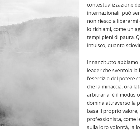
contestualizzazione dei
internazionali, può sem
non riesco a liberarmi
lo richiami, come un a
tempi pieni di paura. 
intuisco, quanto sciov
Innanzitutto abbiamo i
leader che sventola la 
l’esercizio del potere 
che la minaccia, ora la
arbitraria, è il modus 
domina attraverso la pa
basa il proprio valor
professionista, come le
sulla loro volontà, la lo