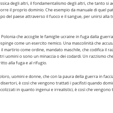
sica degli altri, il fondamentalismo degli altri, che tanto si
orre il proprio dominio. Che esempio da manuale di quel pat
o del paese attraverso il fuoco e il sangue, per unirsi alla t
a Polonia che accoglie le famiglie ucraine in fuga dalla guer
respinge come un esercito nemico. Una mascolinità che accus
 il martirio come ordine, mandato maschile, che codifica il raz
ltri uomini o sono un minaccia o dei codardi. Un razzismo che
itto alla fuga e al rifugio.
loro, uomini e donne, che con la paura della guerra in faccia
e disertori, è così che vengono trattati i pacifisti quando domi
dicolizzati in quanto ingenui e irrealistici, è così che vengono 