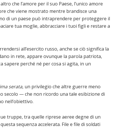
 altro che l’amore per il suo Paese, l’unico amore
amore che viene mostrato mentre brandisce una
vrano di un paese può intraprendere per proteggere il
iare tua moglie, abbracciare i tuoi figli e restare a
endersi all’esercito russo, anche se ciò significa la
idano in rete, appare ovunque la parola patriota,
nza sapere perché né per cosa si agita, in un
ima serata,
un privilegio che altre guerre meno
o secolo — che non ricordo una tale esibizione di
o nell’obiettivo.
sue truppe, tra quelle riprese aeree degne di un
esta sequenza accelerata. File e file di soldati