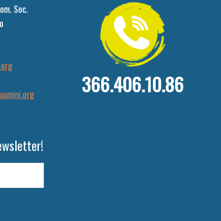
om. Soc.
o
.org
366.406.10.86
uomini.org
ewsletter!