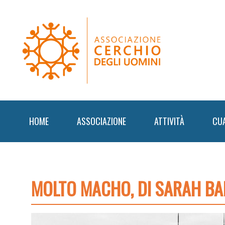
Skip
Skip
Skip
to
to
to
primary
content
footer
navigation
HOME
ASSOCIAZIONE
ATTIVITÀ
CU
MOLTO MACHO, DI SARAH BA