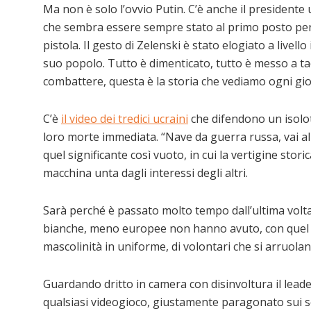
Ma non è solo l’ovvio Putin. C’è anche il presidente
che sembra essere sempre stato al primo posto per 
pistola. Il gesto di Zelenski è stato elogiato a liv
suo popolo. Tutto è dimenticato, tutto è messo a tac
combattere, questa è la storia che vediamo ogni gi
C’è
il video dei tredici ucraini
che difendono un isolott
loro morte immediata. “Nave da guerra russa, vai all
quel significante così vuoto, in cui la vertigine sto
macchina unta dagli interessi degli altri.
Sarà perché è passato molto tempo dall’ultima volta
bianche, meno europee non hanno avuto, con quel mi
mascolinità in uniforme, di volontari che si arruolan
Guardando dritto in camera con disinvoltura il leade
qualsiasi videogioco, giustamente paragonato sui soc