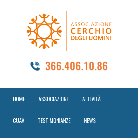
Skip
Skip
Skip
to
to
to
primary
content
footer
navigation
HOME
ASSOCIAZIONE
ATTIVITÀ
CUAV
TESTIMONIANZE
NEWS