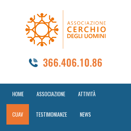
Skip
Skip
Skip
to
to
to
primary
content
footer
navigation
HOME
ASSOCIAZIONE
ATTIVITÀ
CUAV
TESTIMONIANZE
NEWS