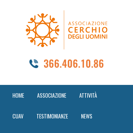
Skip
Skip
Skip
to
to
to
primary
content
footer
navigation
HOME
ASSOCIAZIONE
ATTIVITÀ
CUAV
TESTIMONIANZE
NEWS