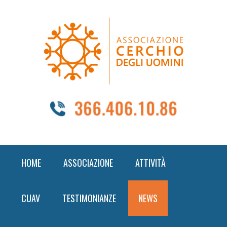
Skip
Skip
Skip
to
to
to
primary
content
footer
navigation
HOME
ASSOCIAZIONE
ATTIVITÀ
CUAV
TESTIMONIANZE
NEWS