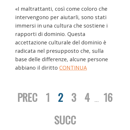
«I maltrattanti, così come coloro che
intervengono per aiutarli, sono stati
immersi in una cultura che sostiene i
rapporti di dominio. Questa
accettazione culturale del dominio è
radicata nel presupposto che, sulla
base delle differenze, alcune persone
abbiano il diritto
CONTINUA
PREC
Page
1
Page
2
Page
3
Page
4
Page
16
…
SUCC