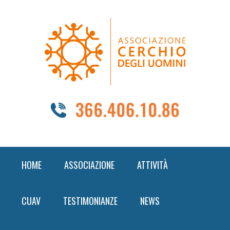
Skip
Skip
Skip
to
to
to
primary
content
footer
navigation
HOME
ASSOCIAZIONE
ATTIVITÀ
CUAV
TESTIMONIANZE
NEWS