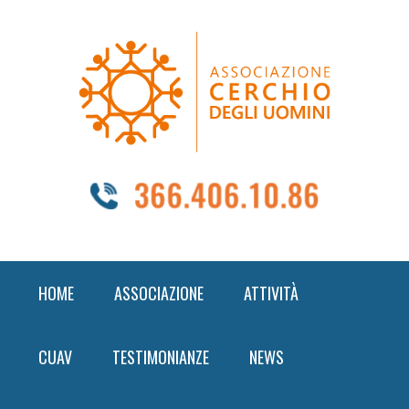
Skip
Skip
Skip
to
to
to
primary
content
footer
navigation
HOME
ASSOCIAZIONE
ATTIVITÀ
CUAV
TESTIMONIANZE
NEWS