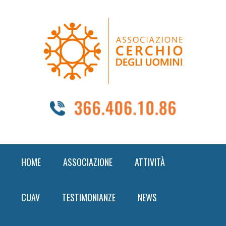
Skip
Skip
Skip
to
to
to
primary
content
footer
navigation
HOME
ASSOCIAZIONE
ATTIVITÀ
CUAV
TESTIMONIANZE
NEWS