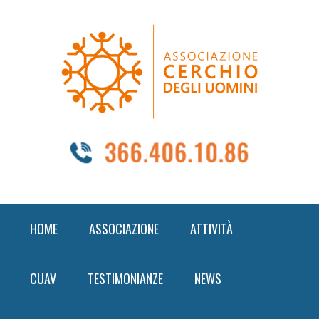
Skip
Skip
Skip
to
to
to
primary
content
footer
navigation
HOME
ASSOCIAZIONE
ATTIVITÀ
CUAV
TESTIMONIANZE
NEWS