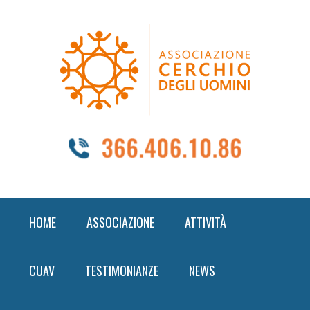
Skip
Skip
Skip
to
to
to
primary
content
footer
navigation
HOME
ASSOCIAZIONE
ATTIVITÀ
CUAV
TESTIMONIANZE
NEWS