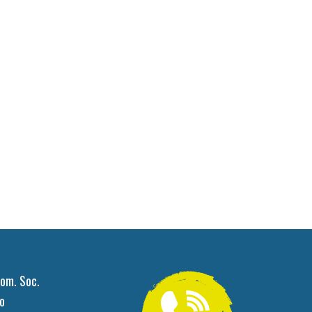
om. Soc.
o