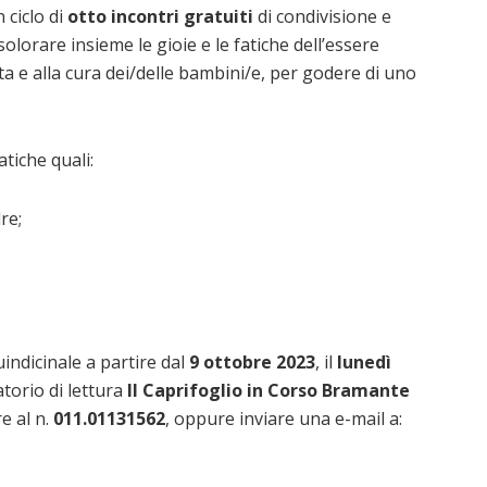
 ciclo di
otto incontri gratuiti
di condivisione e
solorare insieme le gioie e le fatiche dell’essere
ita e alla cura dei/delle bambini/e, per godere di uno
tiche quali:
re;
indicinale a partire dal
9 ottobre 2023
, il
lunedì
atorio di lettura
Il Caprifoglio in Corso Bramante
re al n.
011.01131562
, oppure inviare una e-mail a: