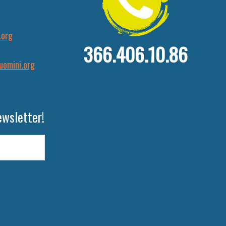
.org
366.406.10.86
uomini.org
ewsletter!