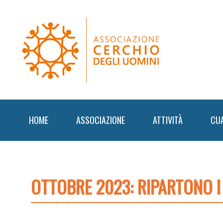
Skip
Skip
Skip
to
to
to
primary
content
footer
navigation
HOME
ASSOCIAZIONE
ATTIVITÀ
CU
OTTOBRE 2023: RIPARTONO I