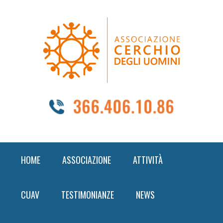
Skip
Skip
Skip
to
to
to
primary
content
footer
navigation
HOME
ASSOCIAZIONE
ATTIVITÀ
CUAV
TESTIMONIANZE
NEWS