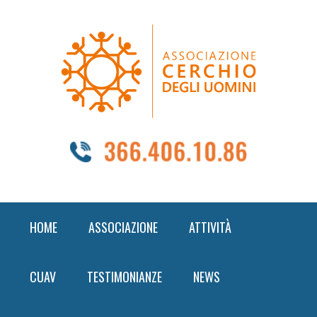
Skip
Skip
Skip
to
to
to
primary
content
footer
navigation
HOME
ASSOCIAZIONE
ATTIVITÀ
CUAV
TESTIMONIANZE
NEWS