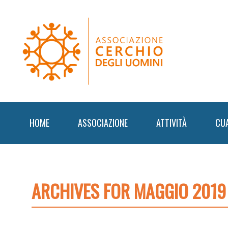
Skip
Skip
Skip
to
to
to
primary
content
footer
navigation
HOME
ASSOCIAZIONE
ATTIVITÀ
CU
ARCHIVES FOR MAGGIO 2019