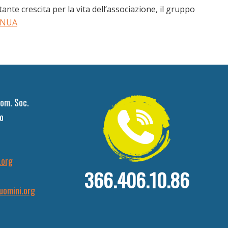
nte crescita per la vita dell’associazione, il gruppo
INUA
om. Soc.
o
.org
366.406.10.86
uomini.org