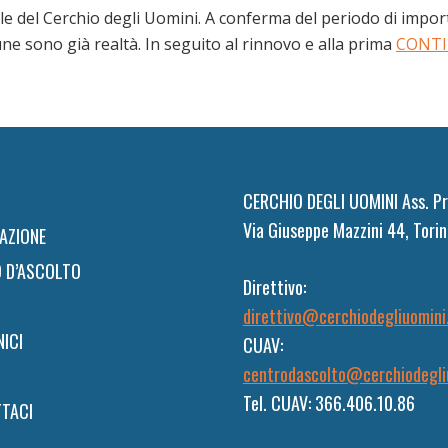
e del Cerchio degli Uomini. A conferma del periodo di importa
une sono già realtà. In seguito al rinnovo e alla prima
CONT
CERCHIO DEGLI UOMINI Ass. Pr
Via Giuseppe Mazzini 44, Torin
AZIONE
 D’ASCOLTO
Direttivo:
direttivo@cerchiodegliuomini
NICI
CUAV:
centrodascolto@cerchiodegli
Tel. CUAV: 366.406.10.86
TACI